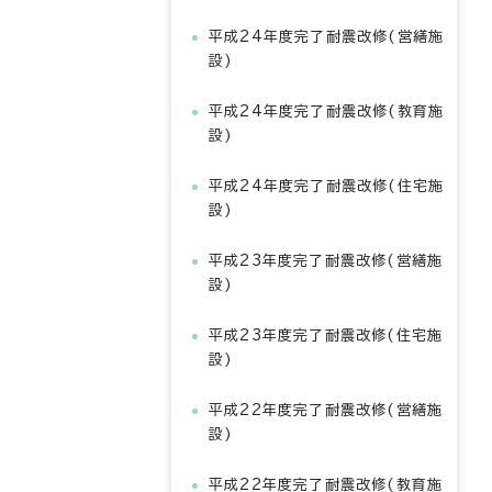
平成24年度完了耐震改修(営繕施
設)
平成24年度完了耐震改修(教育施
設)
平成24年度完了耐震改修(住宅施
設)
平成23年度完了耐震改修(営繕施
設)
平成23年度完了耐震改修(住宅施
設)
平成22年度完了耐震改修(営繕施
設)
平成22年度完了耐震改修(教育施