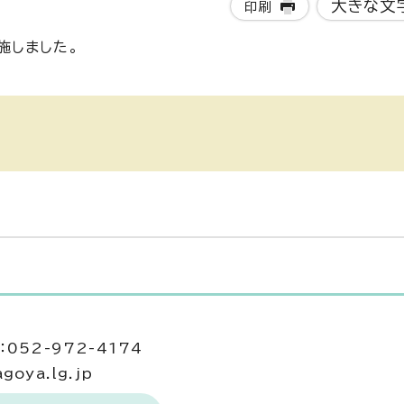
大きな文
印刷
施しました。
052-972-4174
goya.lg.jp