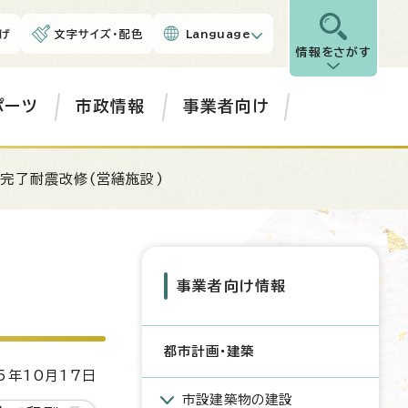
げ
文字サイズ・配色
Language
情報をさがす
ポーツ
市政情報
事業者向け
完了耐震改修(営繕施設)
事業者向け情報
都市計画・建築
5年10月17日
市設建築物の建設