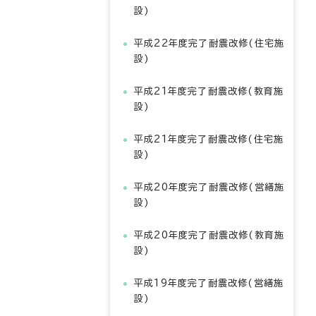
設)
平成22年度完了耐震改修(住宅施
設)
平成21年度完了耐震改修(教育施
設)
平成21年度完了耐震改修(住宅施
設)
平成20年度完了耐震改修(営繕施
設)
平成20年度完了耐震改修(教育施
設)
平成19年度完了耐震改修(営繕施
設)