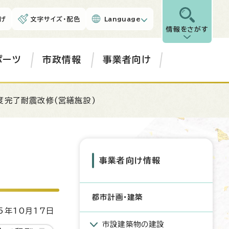
げ
文字サイズ・配色
Language
情報をさがす
ポーツ
市政情報
事業者向け
度完了耐震改修(営繕施設)
事業者向け情報
都市計画・建築
5年10月17日
市設建築物の建設