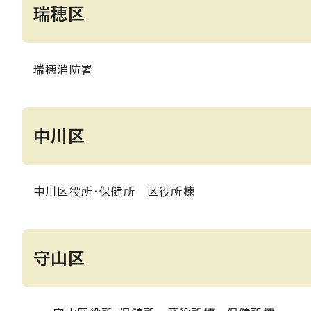
瑞穂区
瑞穂消防署
中川区
中川区役所・保健所 区役所棟
守山区