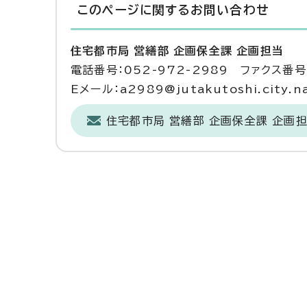
このページに関する
お問い合わせ
住宅都市局 営繕部 企画保全課 企画担当
電話番号：052-972-2989 ファクス番号：
Eメール：a2989@jutakutoshi.city.na
住宅都市局 営繕部 企画保全課 企画