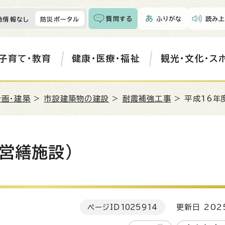
質問する
ふりがな
読み上
急情報なし
防災ポータル
子育て・教育
健康・医療・福祉
観光・文化・ス
計画・建築
>
市設建築物の建設
>
耐震補強工事
> 平成16年
営繕施設)
ページID
1025914
更新日 202