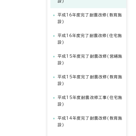
設)
平成16年度完了耐震改修(教育施
設)
平成16年度完了耐震改修(住宅施
設)
平成15年度完了耐震改修(営繕施
設)
平成15年度完了耐震改修(教育施
設)
平成15年度耐震改修工事(住宅施
設)
平成14年度完了耐震改修(教育施
設)