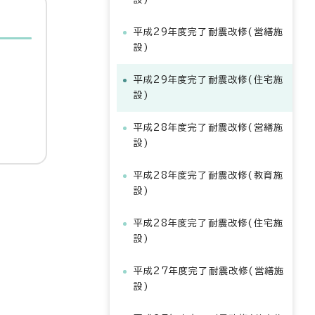
平成29年度完了耐震改修(営繕施
設)
平成29年度完了耐震改修(住宅施
設)
平成28年度完了耐震改修(営繕施
設)
平成28年度完了耐震改修(教育施
設)
平成28年度完了耐震改修(住宅施
設)
平成27年度完了耐震改修(営繕施
設)