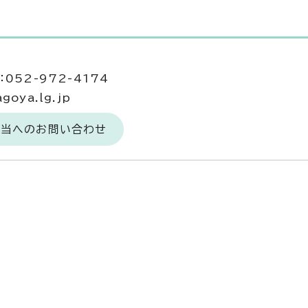
052-972-4174
goya.lg.jp
担当へのお問い合わせ