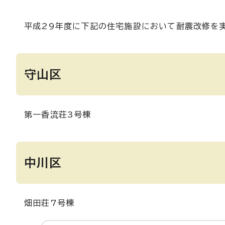
平成29年度に下記の住宅施設において耐震改修を実
守山区
第一香流荘3号棟
中川区
畑田荘7号棟