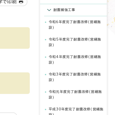
字で印刷
耐震補強工事
令和6年度完了耐震改修(営繕施
設)
令和5年度完了耐震改修(営繕施
設)
令和4年度完了耐震改修(営繕施
設)
令和3年度完了耐震改修(営繕施
設)
令和元年度完了耐震改修(営繕施
設)
平成30年度完了耐震改修(営繕施
設)