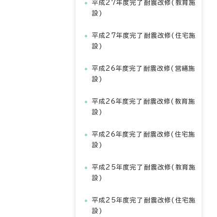
平成27年度完了耐震改修(教育施
設)
平成27年度完了耐震改修(住宅施
設)
平成26年度完了耐震改修(営繕施
設)
平成26年度完了耐震改修(教育施
設)
平成26年度完了耐震改修(住宅施
設)
平成25年度完了耐震改修(教育施
設)
平成25年度完了耐震改修(住宅施
設)