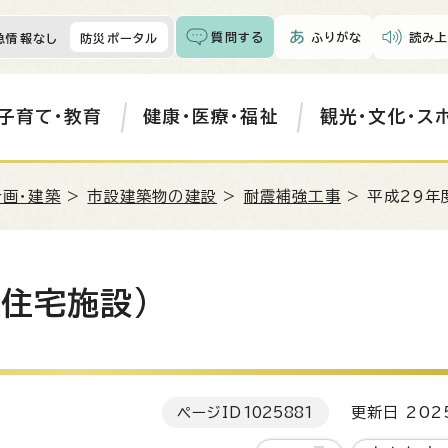
質問する
ふりがな
読み上
急情報なし
防災ポータル
子育て・教育
健康・医療・福祉
観光・文化・ス
計画・建築
>
市設建築物の建設
>
耐震補強工事
> 平成29年
住宅施設)
ページID
1025881
更新日 202