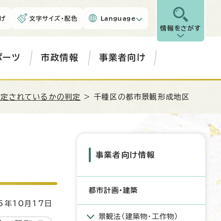
げ
文字サイズ・配色
Language
情報をさがす
ポーツ
市政情報
事業者向け
指定されているかの判定
> 千種区の都市景観形成地区
事業者向け情報
都市計画・建築
5年10月17日
景観法（建築物・工作物）