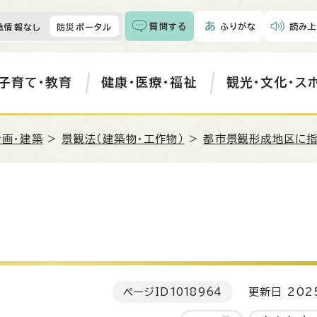
質問する
ふりがな
読み上
急情報なし
防災ポータル
子育て・教育
健康・医療・福祉
観光・文化・ス
計画・建築
>
景観法（建築物・工作物）
>
都市景観形成地区に
ページID
1018964
更新日 202