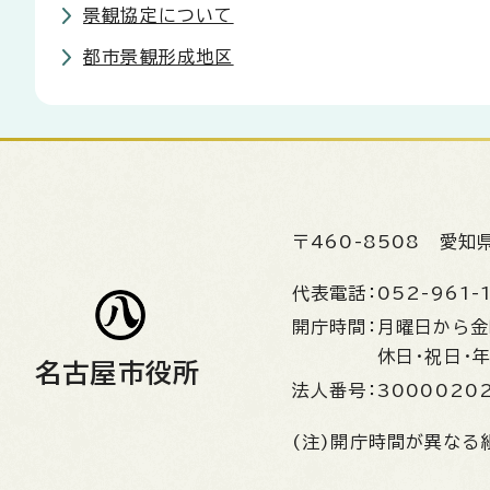
景観協定について
都市景観形成地区
〒460-8508
愛知
代表電話：
052-961-
開庁時間：
月曜日から
休日・祝日・
名古屋市役所
法人番号：
3000020
(注)開庁時間が異なる