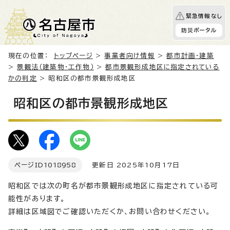
緊急情報なし
防災ポータル
現在の位置：
トップページ
>
事業者向け情報
>
都市計画・建築
>
景観法（建築物・工作物）
>
都市景観形成地区に指定されている
かの判定
> 昭和区の都市景観形成地区
昭和区の都市景観形成地区
ページID
1018958
更新日 2025年10月17日
昭和区では次の町名が都市景観形成地区に指定されている可
能性があります。
詳細は区域図でご確認いただくか、お問い合わせください。