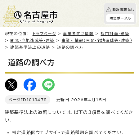
緊急情報なし
防災ポータル
現在の位置：
トップページ
>
事業者向け情報
>
都市計画・建築
>
開発・宅地造成等・建築
>
事業別情報（開発・宅地造成等・建築）
>
建築基準法上の道路
> 道路の調べ方
道路の調べ方
ページID
1018478
更新日 2026年4月15日
建築基準法上の道路については、以下の3項目を調べてくださ
い。
指定道路図ウェブサイトで道路種別を調べてください。