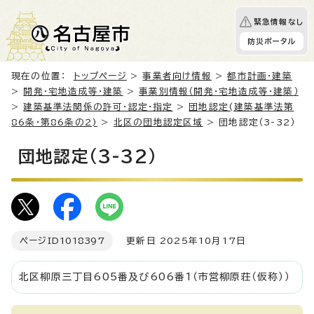
緊急情報なし
防災ポータル
現在の位置：
トップページ
>
事業者向け情報
>
都市計画・建築
>
開発・宅地造成等・建築
>
事業別情報（開発・宅地造成等・建築）
>
建築基準法関係の許可・認定・指定
>
団地認定(建築基準法第
86条・第86条の2)
>
北区の団地認定区域
> 団地認定（3-32）
団地認定（3-32）
ページID
1018397
更新日 2025年10月17日
北区柳原三丁目605番及び606番1（市営柳原荘（仮称））