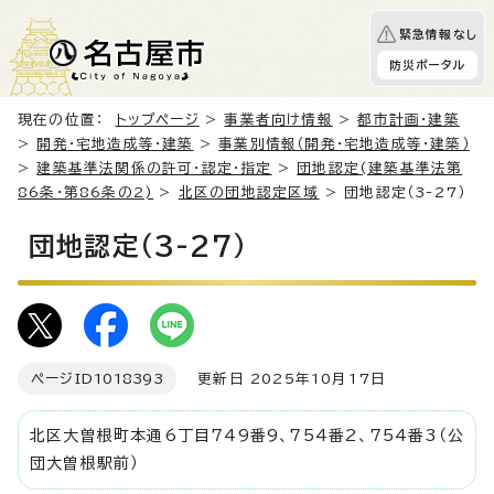
緊急情報なし
防災ポータル
現在の位置：
トップページ
>
事業者向け情報
>
都市計画・建築
>
開発・宅地造成等・建築
>
事業別情報（開発・宅地造成等・建築）
>
建築基準法関係の許可・認定・指定
>
団地認定(建築基準法第
86条・第86条の2)
>
北区の団地認定区域
> 団地認定（3-27）
団地認定（3-27）
ページID
1018393
更新日 2025年10月17日
北区大曽根町本通6丁目749番9、754番2、754番3（公
団大曽根駅前）