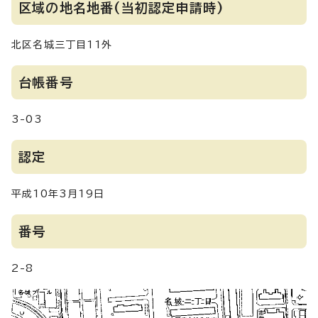
区域の地名地番(当初認定申請時)
北区名城三丁目11外
台帳番号
3-03
認定
平成10年3月19日
番号
2-8