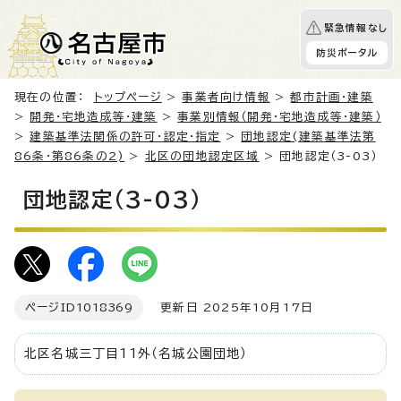
緊急情報なし
防災ポータル
現在の位置：
トップページ
>
事業者向け情報
>
都市計画・建築
>
開発・宅地造成等・建築
>
事業別情報（開発・宅地造成等・建築）
>
建築基準法関係の許可・認定・指定
>
団地認定(建築基準法第
86条・第86条の2)
>
北区の団地認定区域
> 団地認定（3-03）
団地認定（3-03）
ページID
1018369
更新日 2025年10月17日
北区名城三丁目11外（名城公園団地）