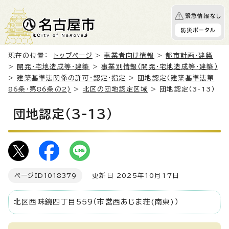
緊急情報なし
防災ポータル
現在の位置：
トップページ
>
事業者向け情報
>
都市計画・建築
>
開発・宅地造成等・建築
>
事業別情報（開発・宅地造成等・建築）
>
建築基準法関係の許可・認定・指定
>
団地認定(建築基準法第
86条・第86条の2)
>
北区の団地認定区域
> 団地認定（3-13）
団地認定（3-13）
ページID
1018379
更新日 2025年10月17日
北区西味鋺四丁目559（市営西あじま荘(南東)）