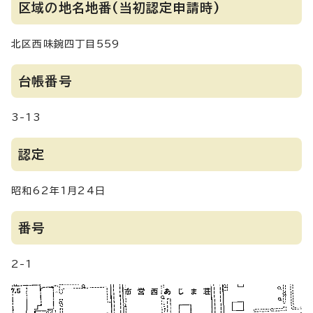
区域の地名地番(当初認定申請時)
北区西味鋺四丁目559
台帳番号
3-13
認定
昭和62年1月24日
番号
2-1