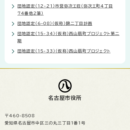
団地認定（12-21）市営弥次エ荘（弥次エ町4丁目
74番他2筆）
団地認定（6-08）（仮称）錦二丁目計画
団地認定（15-34）（仮称）西山扇町プロジェクト第二
期
団地認定（15-33）（仮称）西山扇町プロジェクト
名古屋市役所
〒460-8508
愛知県名古屋市中区三の丸三丁目1番1号