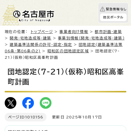
緊急情報なし
防災ポータル
現在の位置：
トップページ
>
事業者向け情報
>
都市計画・建築
>
開発・宅地造成等・建築
>
事業別情報（開発・宅地造成等・建築）
>
建築基準法関係の許可・認定・指定
>
団地認定(建築基準法第
86条・第86条の2)
>
昭和区の団地認定区域
> 団地認定（7-
21）（仮称）昭和区高峯町計画
団地認定（7-21）（仮称）昭和区高峯
町計画
ページID
1018156
更新日 2025年10月17日