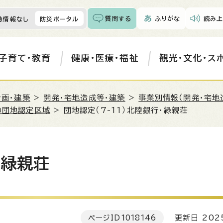
質問する
ふりがな
読み上
急情報なし
防災ポータル
子育て・教育
健康・医療・福祉
観光・文化・ス
計画・建築
>
開発・宅地造成等・建築
>
事業別情報（開発・宅地
の団地認定区域
> 団地認定（7-11）北陸銀行・緑親荘
・緑親荘
ページID
1018146
更新日 202