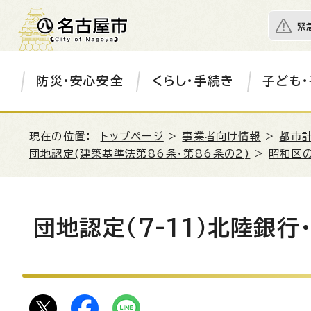
緊
防災・安心安全
くらし・手続き
子ども・
現在の位置：
トップページ
>
事業者向け情報
>
都市
団地認定(建築基準法第86条・第86条の2)
>
昭和区
団地認定（7-11）北陸銀行