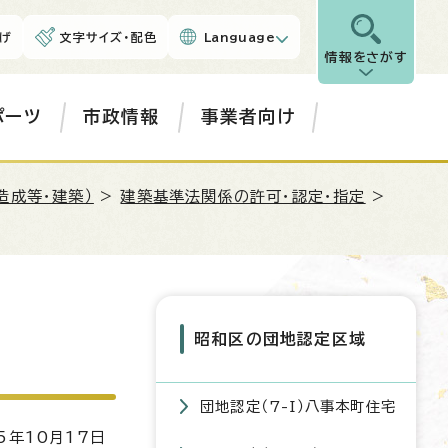
げ
文字サイズ・配色
Language
情報をさがす
ポーツ
市政情報
事業者向け
造成等・建築）
>
建築基準法関係の許可・認定・指定
>
昭和区の団地認定区域
団地認定（7-I）八事本町住宅
5年10月17日