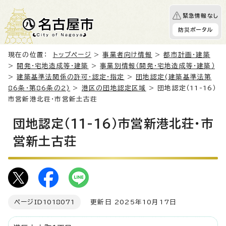
緊急情報なし
防災ポータル
現在の位置：
トップページ
>
事業者向け情報
>
都市計画・建築
>
開発・宅地造成等・建築
>
事業別情報（開発・宅地造成等・建築）
>
建築基準法関係の許可・認定・指定
>
団地認定(建築基準法第
86条・第86条の2)
>
港区の団地認定区域
> 団地認定（11-16）
市営新港北荘・市営新土古荘
団地認定（11-16）市営新港北荘・市
営新土古荘
ページID
1018071
更新日 2025年10月17日