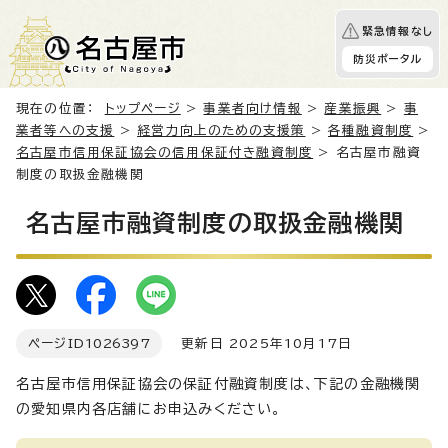
緊急情報なし
防災ポータル
現在の位置：
トップページ
>
事業者向け情報
>
産業振興
>
事
業者等への支援
>
経営力向上のための支援策
>
各種融資制度
>
名古屋市信用保証協会の信用保証付き融資制度
> 名古屋市融資
制度の取扱金融機関
名古屋市融資制度の取扱金融機関
ページID
1026397
更新日 2025年10月17日
名古屋市信用保証協会の保証付融資制度は、下記の金融機関
の愛知県内各店舗にお申込みください。