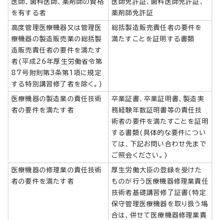
医師、歯科医師、薬剤師の資格
医師免許証、歯科医師免許証、
を有する者
薬剤師免許証
高度管理医療機器又は管理医
総括製造販売責任者の要件を
療機器の製造販売業の総括製
満たすことを証明する書類
造販売責任者の要件を満たす
者(平成26年厚生労働省令第
87号附則第3条第1項に規定
する特別講習修了者を除く。)
医療機器の製造業の責任技術
卒業証書、卒業証明書、製造実
者の要件を満たす者
務経験年数証明書等の責任技
術者の要件を満たすことを証明
する書類(具体的な要件につい
ては、下記お問い合わせ先まで
ご照会ください。)
医療機器の修理業の責任技術
厚生労働大臣の登録を受けた
者の要件を満たす者
ものが行う医療機器修理業責任
技術者基礎講習修了証書(特定
保守管理医療機器を取り扱う場
合は、併せて医療機器修理業責