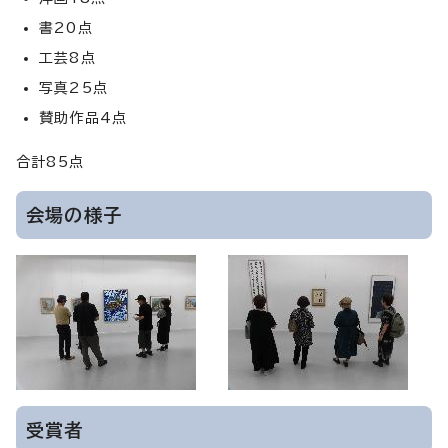
書20点
工芸8点
写真25点
賛助作品4点
合計85点
会場の様子
受賞者