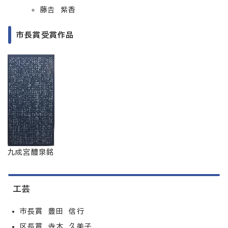
藤𠮷 紫香
市長賞受賞作品
九成宮醴泉銘
工芸
市長賞 豊田 信行
区長賞 寺本 久美子