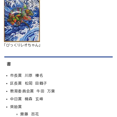
「びっくりレオちゃん」
書
市長賞 川原 榛名
区長賞 松岡 田鶴子
教育委員会賞 牛田 万葉
中日賞 楠森 玄峰
奨励賞
齋藤 百花