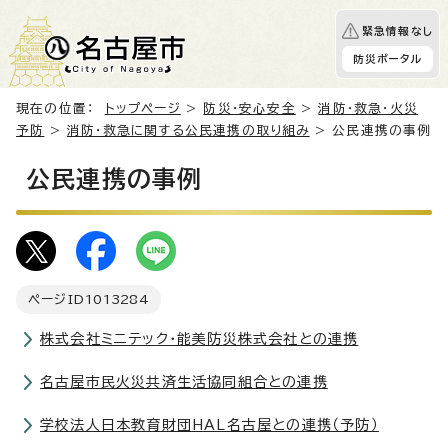
緊急情報なし
防災ポータル
現在の位置：
トップページ
>
防災・安心安全
>
消防・救急・火災
予防
>
消防・救急に関する公民連携の取り組み
> 公民連携の事例
公民連携の事例
ページID
1013284
株式会社ミニテック・能美防災株式会社との連携
名古屋市民火災共済生活協同組合との連携
学校法人日本教育財団HAL名古屋との連携（予防）