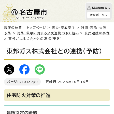
緊急情報なし
防災ポータル
現在の位置：
トップページ
>
防災・安心安全
>
消防・救急・火災
予防
>
消防・救急に関する公民連携の取り組み
>
公民連携の事例
> 東邦ガス株式会社との連携（予防）
東邦ガス株式会社との連携（予防）
ページID
1013290
更新日 2025年10月16日
住宅防火対策の推進
連携協定の締結