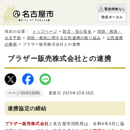
緊急情報なし
防災ポータル
現在の位置：
トップページ
>
防災・安心安全
>
消防・救急・
火災予防
>
消防・救急に関する公民連携の取り組み
>
公民連携
の事例
> ブラザー販売株式会社との連携
ブラザー販売株式会社との連携
ページID
1013295
更新日 2025年10月16日
連携協定の締結
ブラザー販売株式会社
と名古屋市消防局は、令和4年3月に協