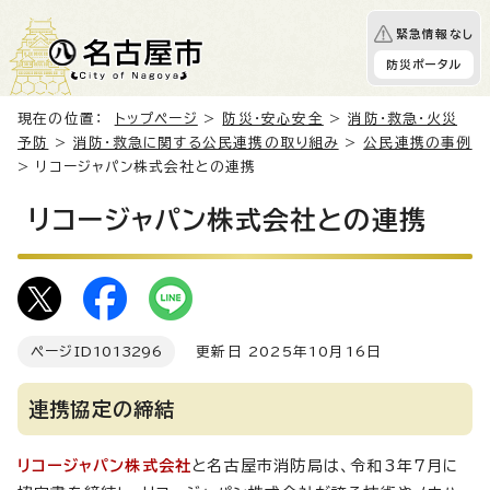
緊急情報なし
防災ポータル
現在の位置：
トップページ
>
防災・安心安全
>
消防・救急・火災
予防
>
消防・救急に関する公民連携の取り組み
>
公民連携の事例
> リコージャパン株式会社との連携
リコージャパン株式会社との連携
ページID
1013296
更新日 2025年10月16日
連携協定の締結
リコージャパン株式会社
と名古屋市消防局は、令和3年7月に