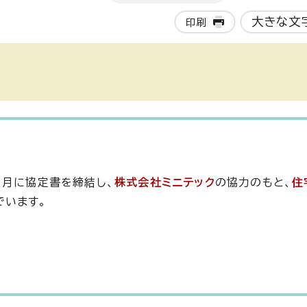
大きな文
印刷
1月に協定書を締結し、
株式会社ミニテック
の協力のもと、
住
でいます。