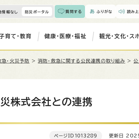
質問する
ふりがな
読み上
急情報なし
防災ポータル
子育て・教育
健康・医療・福祉
観光・文化・ス
救急・火災予防
>
消防・救急に関する公民連携の取り組み
>
公
防災株式会社との連携
ページID
1013289
更新日 202