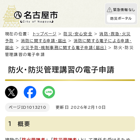
緊急情報なし
防災ポータル
現在の位置：
トップページ
>
防災・安心安全
>
消防・救急・火災
予防
>
消防に関する申請・届出
>
消防に関する電子による申請・
届出
>
火災予防・規制事務に関する電子申請（届出）
> 防火・防災
管理講習の電子申請
防火・防災管理講習の電子申請
ページID
1013210
更新日 2026年2月10日
1 概要