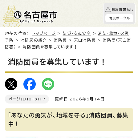
緊急情報なし
防災ポータル
現在の位置：
トップページ
>
防災・安心安全
>
消防・救急・火災
予防
>
消防局の紹介
>
消防署
>
天白消防署
>
消防団（天白消
防署）
> 消防団員を募集しています！
消防団員を募集しています！
ページID
1013117
更新日 2026年5月14日
「あなたの勇気が、地域を守る」消防団員、募集
中！