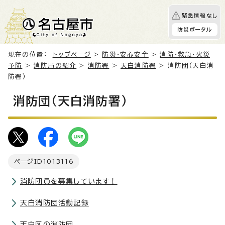
緊急情報なし
防災ポータル
現在の位置：
トップページ
>
防災・安心安全
>
消防・救急・火災
予防
>
消防局の紹介
>
消防署
>
天白消防署
> 消防団（天白消
防署）
消防団（天白消防署）
ページID
1013116
消防団員を募集しています！
天白消防団活動記録
天白区の消防団