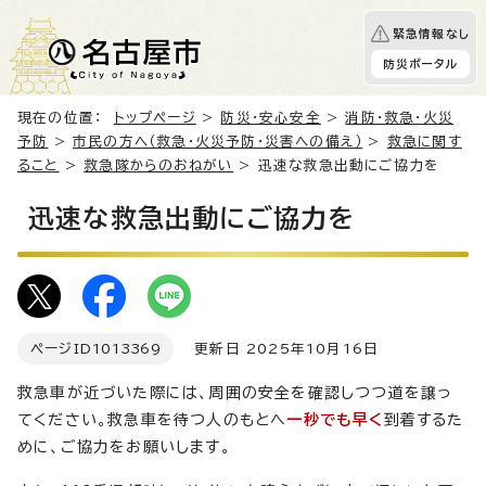
緊急情報なし
防災ポータル
現在の位置：
トップページ
>
防災・安心安全
>
消防・救急・火災
予防
>
市民の方へ（救急・火災予防・災害への備え）
>
救急に関す
ること
>
救急隊からのおねがい
> 迅速な救急出動にご協力を
迅速な救急出動にご協力を
ページID
1013369
更新日 2025年10月16日
救急車が近づいた際には、周囲の安全を確認しつつ道を譲っ
てください。救急車を待つ人のもとへ
一秒でも早く
到着するた
めに、ご協力をお願いします。