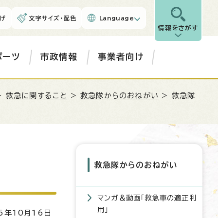
げ
文字サイズ・配色
Language
情報をさがす
ポーツ
市政情報
事業者向け
>
救急に関すること
>
救急隊からのおねがい
> 救急隊
救急隊からのおねがい
マンガ＆動画「救急車の適正利
用」
5年10月16日