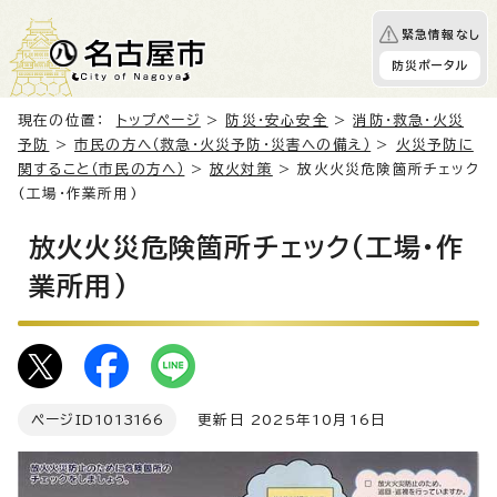
緊急情報なし
防災ポータル
現在の位置：
トップページ
>
防災・安心安全
>
消防・救急・火災
予防
>
市民の方へ（救急・火災予防・災害への備え）
>
火災予防に
関すること（市民の方へ）
>
放火対策
> 放火火災危険箇所チェック
(工場・作業所用)
放火火災危険箇所チェック(工場・作
業所用)
ページID
1013166
更新日 2025年10月16日