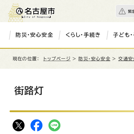
緊
防災・安心安全
くらし・手続き
子ども・
現在の位置：
トップページ
>
防災・安心安全
>
交通安
街路灯