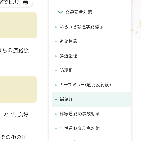
字で印刷
交通安全対策
いろいろな通学路標示
道路標識
うちの道路照
歩道整備
防護柵
カーブミラー（道路反射鏡）
街路灯
幹線道路の事故対策
ことで、良好
生活道路交差点対策
のその他の国