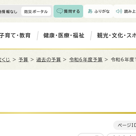
質問する
ふりがな
読み上
急情報なし
防災ポータル
子育て・教育
健康・医療・福祉
観光・文化・ス
宝くじ
>
予算
>
過去の予算
>
令和6年度予算
> 令和6年度
ページI