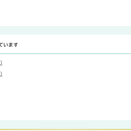
ています
）
）