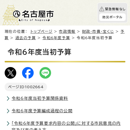
緊急情報なし
防災ポータル
現在の位置：
トップページ
>
市政情報
>
財政・市債・宝くじ
>
予
算
>
過去の予算
>
令和6年度予算
> 令和6年度当初予算
令和6年度当初予算
ページID
1002664
令和6年度当初予算関係資料
令和6年度予算編成過程の公開
「令和6年度予算要求内容の公開」に対する市民意見の内