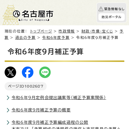
緊急情報なし
防災ポータル
現在の位置：
トップページ
>
市政情報
>
財政・市債・宝くじ
>
予
算
>
過去の予算
>
令和6年度予算
> 令和6年度9月補正予算
令和6年度9月補正予算
ページID
1002687
令和6年9月定例会提出議案等（補正予算案関係）
令和6年度9月補正予算の概要
令和6年度9月補正予算編成過程の公開