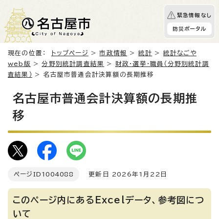
緊急情報なし
防災ポータル
現在の位置：
トップページ
>
市政情報
>
統計
>
統計なごや
web版
>
分野別統計調査結果
>
財政・選挙・職員（分野別統計調
査結果）
> 名古屋市普通会計決算額の長期推移
名古屋市普通会計決算額の長期推
移
ページID
1004088
更新日 2026年1月22日
このページ内にあるExcelデータ、参考図につ
いて