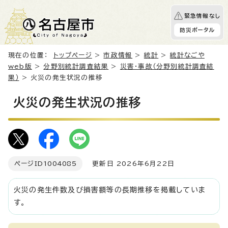
緊急情報なし
防災ポータル
現在の位置：
トップページ
>
市政情報
>
統計
>
統計なごや
web版
>
分野別統計調査結果
>
災害・事故（分野別統計調査結
果）
> 火災の発生状況の推移
火災の発生状況の推移
ページID
1004085
更新日 2026年6月22日
火災の発生件数及び損害額等の長期推移を掲載していま
す。