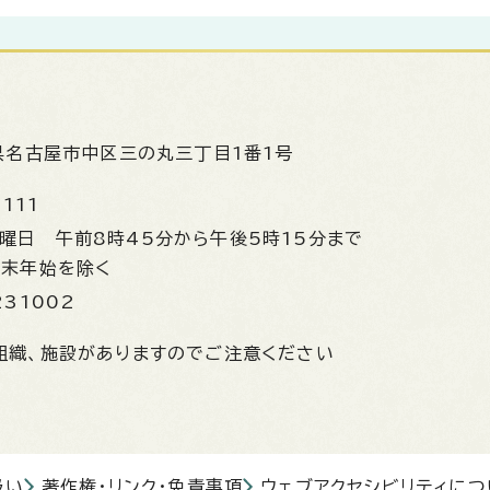
県名古屋市中区三の丸三丁目1番1号
1111
金曜日
午前8時45分から午後5時15分まで
年末年始を除く
231002
組織、施設がありますのでご注意ください
扱い
著作権・リンク・免責事項
ウェブアクセシビリティにつ