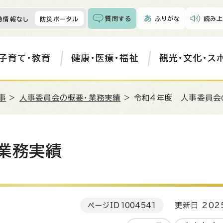
質問する
ふりがな
読み上
急情報なし
防災ポータル
子育て・教育
健康・医療・福祉
観光・文化・ス
事
>
人事委員会の概要・業務実績
> 令和4年度 人事委員会
業務実績
ページID
1004541
更新日 202