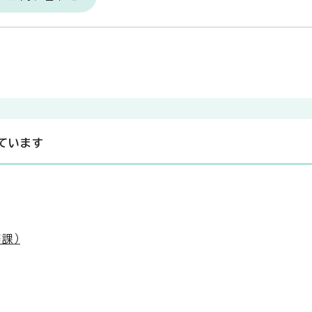
ています
課）