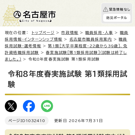
緊急情報なし
防災ポータル
現在の位置：
トップページ
>
市政情報
>
職員採用・人事
>
職員
採用情報・インターンシップ情報
>
名古屋市職員採用案内
>
職員
採用試験・選考情報
>
第1類［大学卒業程度・22歳から39歳］、免
許資格職採用試験
>
春実施試験［第1類採用試験］（試験は終了し
ました。）
> 令和8年度春実施試験 第1類採用試験
令和8年度春実施試験 第1類採用試
験
ページID
1032410
更新日 2026年7月31日