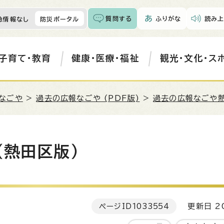
質問する
ふりがな
読み上
急情報なし
防災ポータル
子育て・教育
健康・医療・福祉
観光・文化・ス
なごや
>
過去の広報なごや (PDF版)
>
過去の広報なごや
（熱田区版）
ページID
1033554
更新日 20