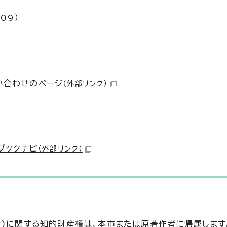
09）
い合わせのページ
（外部リンク）
と
スブックナビ
（外部リンク）
等)に関する知的財産権は、本市または原著作者に帰属します