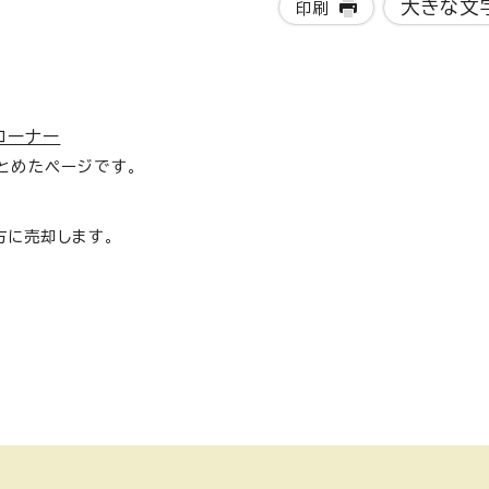
大きな文
印刷
コーナー
とめたページです。
方に売却します。