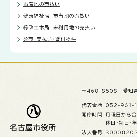
市有地の売払い
健康福祉局 市有地の売払い
緑政土木局 未利用地の売払い
公売・売払い・貸付物件
〒460-8508
愛知
代表電話：
052-961-
開庁時間：
月曜日から
休日・祝日・
名古屋市役所
法人番号：
3000020