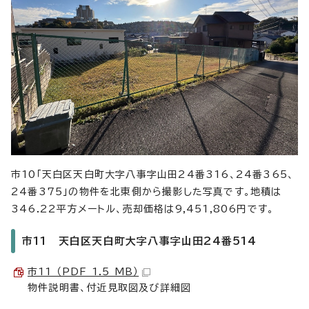
市10「天白区天白町大字八事字山田24番316、24番365、
24番375」の物件を北東側から撮影した写真です。地積は
346.22平方メートル、売却価格は9,451,806円です。
市11 天白区天白町大字八事字山田24番514
市11 （PDF 1.5 MB）
物件説明書、付近見取図及び詳細図