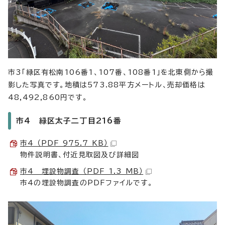
市3「緑区有松南106番1、107番、108番1」を北東側から撮
影した写真です。地積は573.88平方メートル、売却価格は
48,492,860円です。
市4 緑区太子二丁目216番
市4 （PDF 975.7 KB）
物件説明書、付近見取図及び詳細図
市4 埋設物調査 （PDF 1.3 MB）
市4の埋設物調査のPDFファイルです。