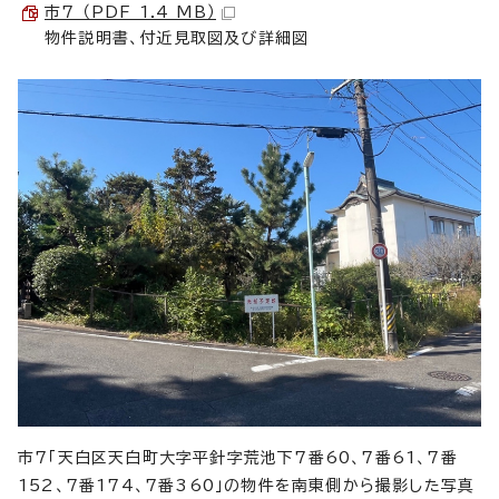
市7 （PDF 1.4 MB）
物件説明書、付近見取図及び詳細図
市7「天白区天白町大字平針字荒池下7番60、7番61、7番
152、7番174、7番360」の物件を南東側から撮影した写真