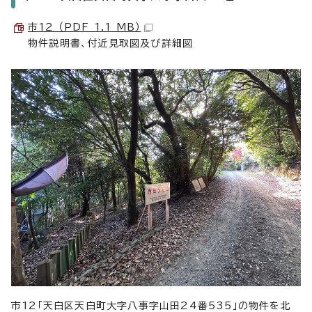
市12 （PDF 1.1 MB）
物件説明書、付近見取図及び詳細図
市12「天白区天白町大字八事字山田24番535」の物件を北