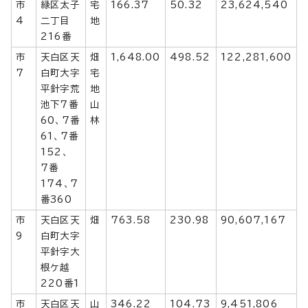
市
緑区太子
宅
166.37
50.32
23,624,540
4
二丁目
地
216番
市
天白区天
畑
1,648.00
498.52
122,281,600
7
白町大字
宅
平針字荒
地
池下7番
山
60、7番
林
61、7番
152、
7番
174、7
番360
市
天白区天
畑
763.58
230.98
90,607,167
9
白町大字
平針字大
根ケ越
220番1
市
天白区天
山
346.22
104.73
9,451,806