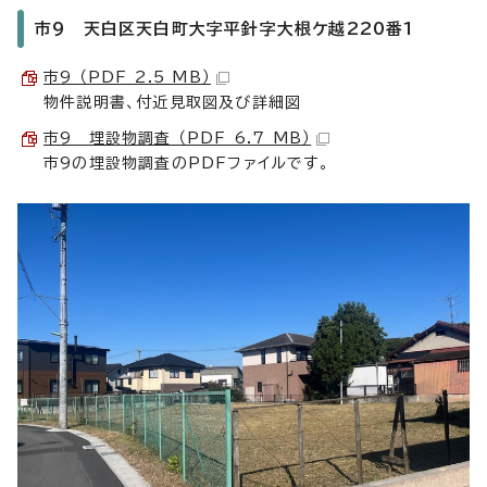
市9 天白区天白町大字平針字大根ケ越220番1
市9 （PDF 2.5 MB）
物件説明書、付近見取図及び詳細図
市9 埋設物調査 （PDF 6.7 MB）
市9の埋設物調査のPDFファイルです。