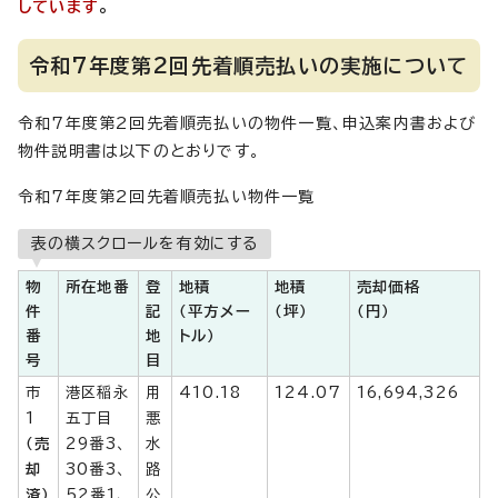
しています
。
令和7年度第2回先着順売払いの実施について
令和7年度第2回先着順売払いの物件一覧、申込案内書および
物件説明書は以下のとおりです。
令和7年度第2回先着順売払い物件一覧
表の横スクロールを有効にする
物
所在地番
登
地積
地積
売却価格
件
記
（平方メー
（坪）
（円）
番
地
トル）
号
目
市
港区稲永
用
410.18
124.07
16,694,326
1
五丁目
悪
（売
29番3、
水
却
30番3、
路
済）
52番1、
公