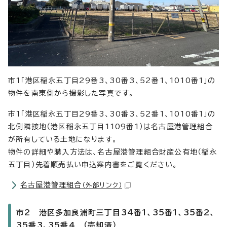
市1「港区稲永五丁目29番3、30番3、52番1、1010番1」の
物件を南東側から撮影した写真です。
市1「港区稲永五丁目29番3、30番3、52番1、1010番1」の
北側隣接地（港区稲永五丁目1109番1）は名古屋港管理組合
が所有している土地になります。
物件の詳細や購入方法は、名古屋港管理組合財産公有地（稲永
五丁目）先着順売払い申込案内書をご覧ください。
名古屋港管理組合
（外部リンク）
市2 港区多加良浦町三丁目34番1、35番1、35番2、
35番3、35番4 （売却済）