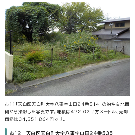
市11「天白区天白町大字八事字山田24番514」の物件を北西
側から撮影した写真です。地積は472.02平方メートル、売却
価格は34,551,864円です。
市12 天白区天白町大字八事字山田24番535