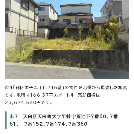
市4「緑区太子二丁目216番」の物件を北側から撮影した写真
です。地積は166.37平方メートル、売却価格は
23,624,540円です。
市7 天白区天白町大字平針字荒池下7番60、7番
61、 7番152、7番174、7番360