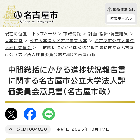
緊急情報なし
防災ポータル
現在の位置：
トップページ
>
市政情報
>
計画・指針・調査結果
>
大学運営
>
公立大学法人名古屋市立大学
>
名古屋市公立大学法
人評価委員会
> 中間総括にかかる進捗状況報告書に関する名古屋
市公立大学法人評価委員会意見書（名古屋市政）
中間総括にかかる進捗状況報告書
に関する名古屋市公立大学法人評
価委員会意見書（名古屋市政）
ページID
1004820
更新日 2025年10月17日