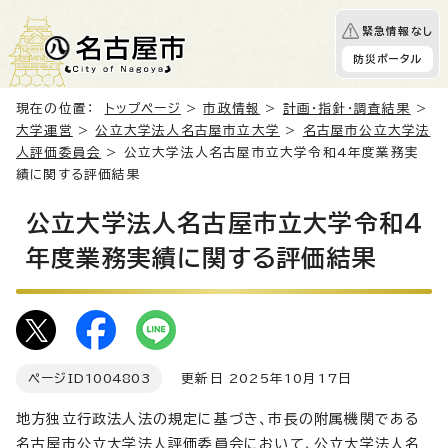
緊急情報なし
防災ポータル
現在の位置：
トップページ
>
市政情報
>
計画・指針・調査結果
>
大学運営
>
公立大学法人名古屋市立大学
>
名古屋市公立大学法
人評価委員会
> 公立大学法人名古屋市立大学令和4年度業務実
績に関する評価結果
公立大学法人名古屋市立大学令和4
年度業務実績に関する評価結果
ページID
1004803
更新日 2025年10月17日
地方独立行政法人法の規定に基づき、市長の附属機関である
名古屋市公立大学法人評価委員会において、公立大学法人名