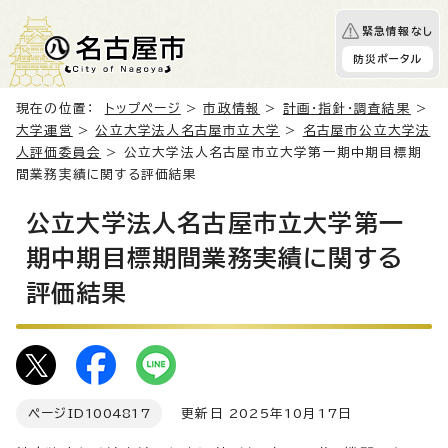
緊急情報なし
防災ポータル
現在の位置：
トップページ
>
市政情報
>
計画・指針・調査結果
>
大学運営
>
公立大学法人名古屋市立大学
>
名古屋市公立大学法
人評価委員会
> 公立大学法人名古屋市立大学第一期中期目標期
間業務実績に関する評価結果
公立大学法人名古屋市立大学第一
期中期目標期間業務実績に関する
評価結果
ページID
1004817
更新日 2025年10月17日