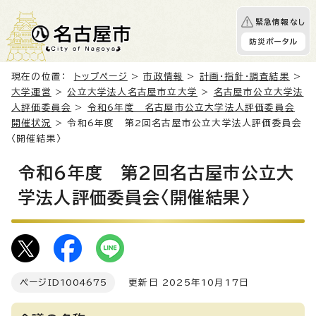
緊急情報なし
防災ポータル
現在の位置：
トップページ
>
市政情報
>
計画・指針・調査結果
>
大学運営
>
公立大学法人名古屋市立大学
>
名古屋市公立大学法
人評価委員会
>
令和6年度 名古屋市公立大学法人評価委員会
開催状況
> 令和6年度 第2回名古屋市公立大学法人評価委員会
〈開催結果〉
令和6年度 第2回名古屋市公立大
学法人評価委員会〈開催結果〉
ページID
1004675
更新日 2025年10月17日