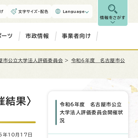
げ
文字サイズ・配色
Language
情報をさがす
ポーツ
市政情報
事業者向け
屋市公立大学法人評価委員会
>
令和6年度 名古屋市公
催結果〉
令和6年度 名古屋市公立
大学法人評価委員会開催状
況
5年10月17日