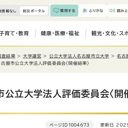
質問する
ふりがな
読み上
急情報なし
防災ポータル
子育て・教育
健康・医療・福祉
観光・文化・ス
調査結果
>
大学運営
>
公立大学法人名古屋市立大学
>
名古
名古屋市公立大学法人評価委員会〈開催結果〉
市公立大学法人評価委員会〈開
ページID
1004673
更新日 202