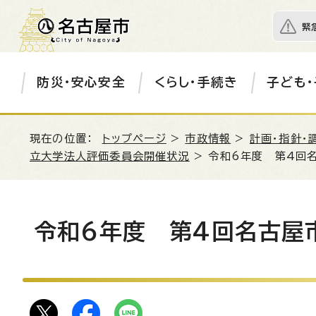
緊
防災・安心安全
くらし・手続き
子ども・
現在の位置：
トップページ
>
市政情報
>
計画・指針・
立大学法人評価委員会開催状況
> 令和6年度 第4回
令和6年度 第4回名古屋