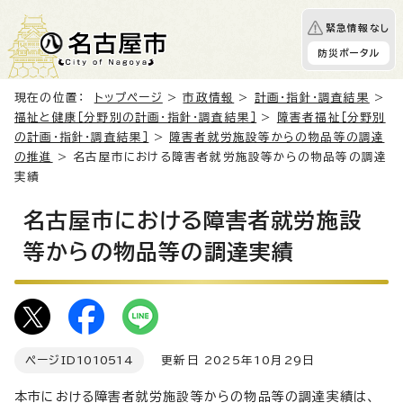
緊急情報なし
防災ポータル
現在の位置：
トップページ
>
市政情報
>
計画・指針・調査結果
>
福祉と健康［分野別の計画・指針・調査結果］
>
障害者福祉［分野別
の計画・指針・調査結果］
>
障害者就労施設等からの物品等の調達
の推進
> 名古屋市における障害者就労施設等からの物品等の調達
実績
名古屋市における障害者就労施設
等からの物品等の調達実績
ページID
1010514
更新日 2025年10月29日
本市における障害者就労施設等からの物品等の調達実績は、