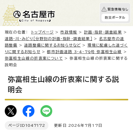
緊急情報なし
防災ポータル
現在の位置：
トップページ
>
市政情報
>
計画・指針・調査結果
>
道路・川・みどり［分野別の計画・指針・調査結果］
>
名古屋市の道
路整備
>
道路整備に関するお知らせなど
>
環境に配慮した道づく
りに関するお知らせ
>
都市計画道路 3・4・79号 弥富相生山線
>
弥富相生山線の折衷案について
> 弥富相生山線の折衷案に関する
説明会
弥富相生山線の折衷案に関する説
明会
ページID
1047172
更新日 2026年7月17日