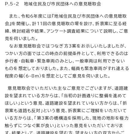
P.5-2 地域住民及び市民団体への意見聴取会
また、令和6年度には『地域住民及び市民団体への意見聴取
会』を開催し、計11回の意見聴取の場を設け、折衷案に至る経
緯、検討経過や結果、アンケート調査結果について説明し、ご意
見を伺いました。
なお意見聴取会ではつなぎ方3案をお示しいたしましたが、
つかい方の面ではこの時点の前提条件として、利用できるのは
歩行者・自転車・緊急車両のみとし、一般車両は利用できない
ものを想定しておりました。また、幅員も緊急車両がすれ違える
程度の幅（6-8m）を想定としてご意見を伺いました。
意見聴取会でいただいた主なご意見でございますが、道路建
設を望まれている方からは、「当初の計画通りに整備を進めて
ほしい」という意見、道路建設を望まれていない方からは、「折
衷案も道路も反対」という意見、折衷案にご理解をいただいて
いる方からは、「第3案の橋構造を採用した、現地の地形を極力
触らずにつなぐ案が良い」といった意見をいただいておりま
す。結果として、道路建設を望む方、望まない方の双方からご