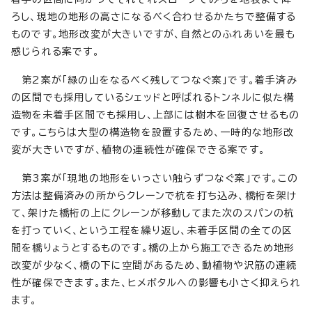
ろし、現地の地形の高さになるべく合わせるかたちで整備する
ものです。地形改変が大きいですが、自然とのふれあいを最も
感じられる案です。
第2案が「緑の山をなるべく残してつなぐ案」です。着手済み
の区間でも採用しているシェッドと呼ばれるトンネルに似た構
造物を未着手区間でも採用し、上部には樹木を回復させるもの
です。こちらは大型の構造物を設置するため、一時的な地形改
変が大きいですが、植物の連続性が確保できる案です。
第3案が「現地の地形をいっさい触らずつなぐ案」です。この
方法は整備済みの所からクレーンで杭を打ち込み、橋桁を架け
て、架けた橋桁の上にクレーンが移動してまた次のスパンの杭
を打っていく、という工程を繰り返し、未着手区間の全ての区
間を橋りょうとするものです。橋の上から施工できるため地形
改変が少なく、橋の下に空間があるため、動植物や沢筋の連続
性が確保できます。また、ヒメボタルへの影響も小さく抑えられ
ます。