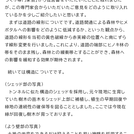
づくり専門家会」から提言書をいただいたことに触れました
が、この専門家会からいただいたご意見をどのように取り入れ
ているかを少しご紹介したいと思います。
まずは道路の線形についてです。道路開通による森林やヒメ
ボタルへの影響をどのように低減するか、といった観点から、
道路の線形を当初の黄色破線から赤実線の位置へと南にずら
す線形変更を行いました。これにより、道路の端部にヒノキ林の
帯をそのまま残し、森林との緩衝帯とすることができ、森林へ
の影響を緩和する効果が期待されます。
続いては構造についてです。
（シェッド部の写真）
トンネルに似た構造のシェッドを採用し、元々現地に生育し
ていた樹木の苗木をシェッド上部に補植し、植生の早期回復や
緑地の連続性の確保等を図ることとしました。ここでは今現在
緑が回復し樹木が育っております。
（よう壁部の写真）