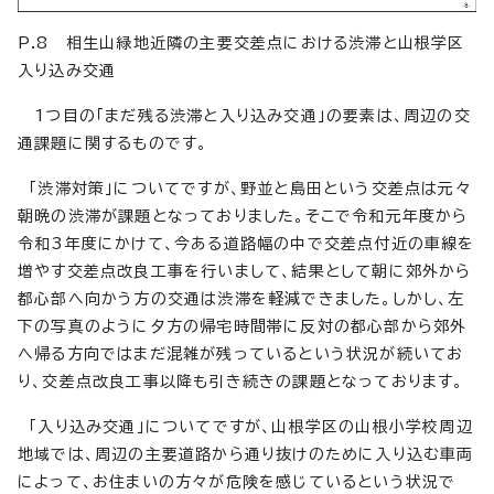
P.8 相生山緑地近隣の主要交差点における渋滞と山根学区
入り込み交通
1つ目の「まだ残る渋滞と入り込み交通」の要素は、周辺の交
通課題に関するものです。
「渋滞対策」についてですが、野並と島田という交差点は元々
朝晩の渋滞が課題となっておりました。そこで令和元年度から
令和3年度にかけて、今ある道路幅の中で交差点付近の車線を
増やす交差点改良工事を行いまして、結果として朝に郊外から
都心部へ向かう方の交通は渋滞を軽減できました。しかし、左
下の写真のように夕方の帰宅時間帯に反対の都心部から郊外
へ帰る方向ではまだ混雑が残っているという状況が続いてお
り、交差点改良工事以降も引き続きの課題となっております。
「入り込み交通」についてですが、山根学区の山根小学校周辺
地域では、周辺の主要道路から通り抜けのために入り込む車両
によって、お住まいの方々が危険を感じているという状況で