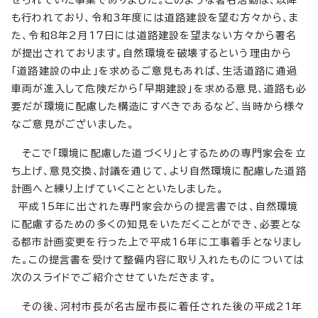
せられていた事業でありました。このような署名活動は、以降
も行われており、令和3年度には道路建設を望む方々から、ま
た、令和8年2月17日には道路建設を望まない方々から署名
が提出されております。自然環境を破壊するという理由から
「道路建設の中止」を求めるご意見もあれば、生活道路に通過
車両が進入して危険だから「早期建設」を求める意見、道路も必
要だが環境に配慮した構造にすべきであるなど、当時から様々
なご意見がございました。
そこで「環境に配慮した道づくり」とするための専門家会を立
ち上げ、意見交換、討議を通じて、より自然環境に配慮した道路
計画へと練り上げていくことといたしました。
平成15年に出された専門家会からの提言書では、自然環境
に配慮するための多くの知見をいただくことができ、必要とな
る都市計画変更を行った上で平成16年に工事着手となりまし
た。この提言書を受けて整備内容に取り入れたものについては
次のスライドでご紹介させていただきます。
その後、河村市長が名古屋市長に着任された後の平成21年