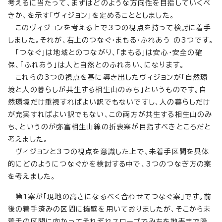
考えるに当たって、まずはどのような方向性を目指していくべ
きか、を示す「ヴィジョン」を定めることとしました。
このヴィジョンを考える上で3つの視点を持って検討に着手
しました。それが、右上のつなぐ・まもる・ふれあう の3つです。
「つなぐ」は地域とのつながり、「まもる」は安心・安全の確
保、「ふれあう」は人と自然とのふれあい、になります。
これらの3つの視点を基に導き出したヴィジョンが「自然環
境と人の暮らしが共生する相生山のみち」というものです。自
然環境だけ重視すればよい訳でもないですし、人の暮らしだけ
が充実すればよい訳でもない、この両方が共生する相生山のみ
ち、というのが弥富相生山線の折衷案が目指すべきところだと
考えました。
ヴィジョンと3つの視点を意識した上で、未着手区間を具体
的にどのようにつなぐかを検討する中で、3つのつなぎ方の案
を考えました。
第1案が「現地の高さになるべく合わせてつなぐ案」です。前
後の着手済みの区間に擁壁を用いておりましたが、そこから未
着手の区間に向かってそれぞれスロープでみちを地表まで降