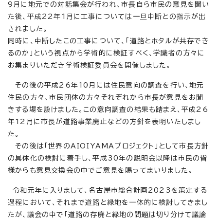
9月に地元での対話集会が行われ、市長自ら市民の意見を聞い
た後、平成22年1月に工事については一旦中断との指示が出
されました。
同時に、中断したこの工事について、「道路とホタルが共存でき
るのか」という視点から学術的に検証すべく、学識者の方々に
お集まりいただき学術検証委員会を開催しました。
その後の平成26年10月には住民意向の調査を行い、地元
住民の方々、市民団体の方々それぞれから市長が意見をお聞
きする場を設けました。この意向調査の結果も踏まえ、平成26
年12月に市長が道路事業廃止などの方針を表明いたしまし
た。
その後は「世界のAIOIYAMAプロジェクト」として市長方針
の具体化の検討に着手し、平成30年の説明会以降は市民の皆
様からも意見交換会の中でご意見を賜ってまいりました。
令和元年に入りまして、名古屋市総合計画2023を策定する
過程において、それまで道路と緑地を一体的に検討してきまし
たが、議会の中で「道路の存廃と緑地の問題は切り分けて議論