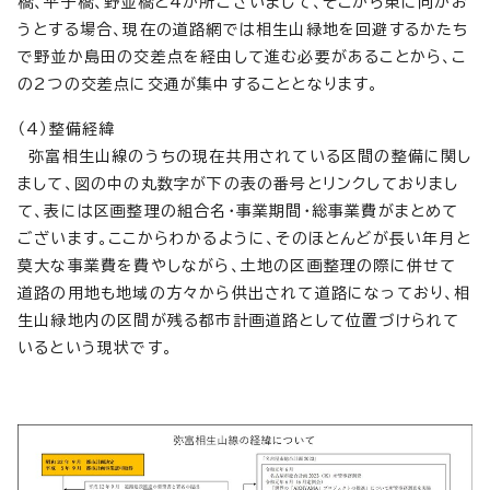
橋、平子橋、野並橋と4か所ございまして、そこから東に向かお
うとする場合、現在の道路網では相生山緑地を回避するかたち
で野並か島田の交差点を経由して進む必要があることから、こ
の2つの交差点に交通が集中することとなります。
（4）整備経緯
弥富相生山線のうちの現在共用されている区間の整備に関し
まして、図の中の丸数字が下の表の番号とリンクしておりまし
て、表には区画整理の組合名・事業期間・総事業費がまとめて
ございます。ここからわかるように、そのほとんどが長い年月と
莫大な事業費を費やしながら、土地の区画整理の際に併せて
道路の用地も地域の方々から供出されて道路になっており、相
生山緑地内の区間が残る都市計画道路として位置づけられて
いるという現状です。