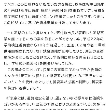
すべき」とのご意見をいただいたのを機に、以降は相生山緑地
の計画は「相生山緑地 緑地計画検討会」を重ねていき、令和6
年度末に「相生山緑地ビジョン」を策定したところです。今後は
このビジョンに基づき緑地事業を推進してまいります。
一方道路の方はと言いますと、河村前市長が表明した道路事
業を廃止するための案を作ることができない中、平成22年の
学術検証委員会から10年が経過して、国道302号や名二環が
供用開始されたり、地下鉄桜通線が延伸したりと、周辺の交通
環境が変化したことを踏まえ、学術的に検証を再度行うことと
し、「学術検証懇談会」を開催いたしました。
この懇談会において、長年この事業に関わってきた委員の
方々から「現実的な解として折衷案が必要」とのご意見をいた
だいたことを受け、市としても折衷案が必要と判断し、折衷案
の検討に着手しました。
折衷案とは、道路建設を望む、望まないなど様々な価値観や
想いがある中で、『「当初の計画どおりの道路をつくる」のか「何