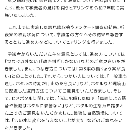
意見聴取会の結果を踏まえ、折衷案について再検討するに当
たり、改めて学識者の見解を伺うヒアリングを令和7年度に実
施いたしました。
これまでに実施した意見聴取会やアンケート調査の結果、折
衷案の検討状況について、学識者の方々へその結果を報告す
るとともに進め方などについてヒアリングを行いました。
学識者からいただいた主な意見としては、進め方については
「つなぐ以外ない」「政治判断しかない」などのご意見をいただ
きました。また、つなぎ方については「第3案の橋りょう案が良
い」とのことでした。それから、つかい方については、「一般車も
通し、ホタルの時期だけ止めたら良い」など、ホタルなど環境面
に配慮した運用方法についてご意見をいただきました。そし
て、ヒメボタルに関しては、「光に配慮した照明」「車両による騒
音や振動はホタルに影響ない」など、ホタルの生態系を踏まえ
た上でのご意見をいただきました。最後に自然環境について
は、「沢の水に変化を与えないことが大切」などのご意見をい
ただきました。