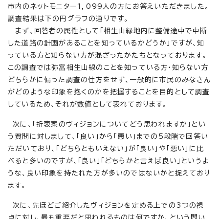
市内のネットモニター1，099人の方にお答えいただきました。
調査結果は下の円グラフの通りです。
まず、回答者の属性として「相生山緑地内に整備途中で中断
した道路の計画があることを知っているかどうか」ですが、知
っている方と知らない方が混ざったかたちとなっております。
この調査では弥富相生山線のことを知っている方・知らない方
どちらかに偏った調査の仕方をせず、一般的に市民のみなさん
がどのような印象を抱くのかを把握することを目的として調査
しているため、それが数値として表れております。
次に、「折衷案のヴィジョンについてどう思われますか」とい
う質問に対しまして、「良い」から「悪い」までの5段階で回答い
ただいており、「どちらともいえない」が「良い」や「悪い」に比
べると多いのですが、「良い」「どちらかと言えば良い」というよ
うな、良い印象を持たれた方が多いのではないかと捉えており
ます。
次に、先ほどご紹介したヴィジョンを定める上での3つの視
点に対し、最も重要だと思われるものは何ですか、という問い