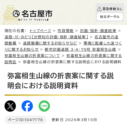
緊急情報なし
防災ポータル
現在の位置：
トップページ
>
市政情報
>
計画・指針・調査結果
>
道路・川・みどり［分野別の計画・指針・調査結果］
>
名古屋市の道
路整備
>
道路整備に関するお知らせなど
>
環境に配慮した道づく
りに関するお知らせ
>
都市計画道路 3・4・79号 弥富相生山線
>
弥富相生山線の折衷案について
>
弥富相生山線の折衷案に関する
説明会
> 弥富相生山線の折衷案に関する説明会における説明資料
弥富相生山線の折衷案に関する説
明会における説明資料
ページID
1047176
更新日 2026年3月10日