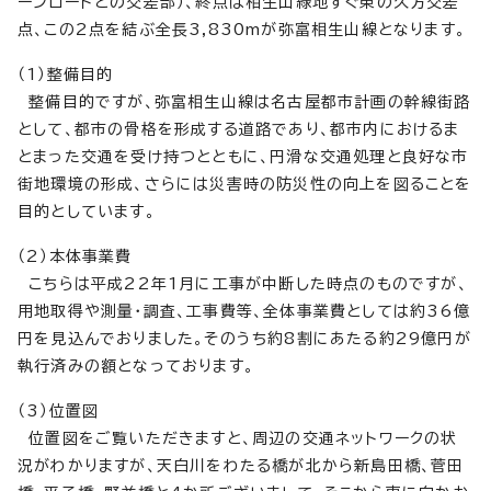
ーンロードとの交差部）、終点は相生山緑地すぐ東の久方交差
点、この2点を結ぶ全長3,830mが弥富相生山線となります。
（1）整備目的
整備目的ですが、弥富相生山線は名古屋都市計画の幹線街路
として、都市の骨格を形成する道路であり、都市内におけるま
とまった交通を受け持つとともに、円滑な交通処理と良好な市
街地環境の形成、さらには災害時の防災性の向上を図ることを
目的としています。
（2）本体事業費
こちらは平成22年1月に工事が中断した時点のものですが、
用地取得や測量・調査、工事費等、全体事業費としては約36億
円を見込んでおりました。そのうち約8割にあたる約29億円が
執行済みの額となっております。
（3）位置図
位置図をご覧いただきますと、周辺の交通ネットワークの状
況がわかりますが、天白川をわたる橋が北から新島田橋、菅田