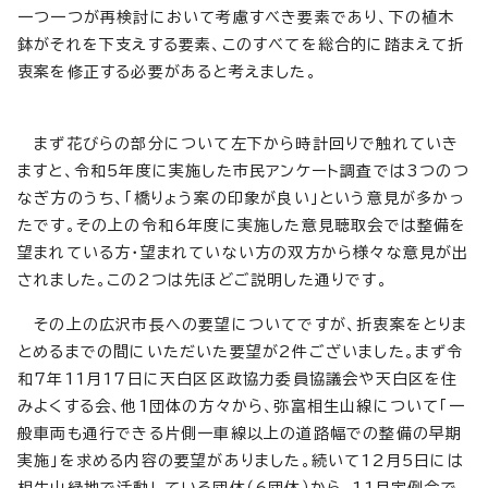
一つ一つが再検討において考慮すべき要素であり、下の植木
鉢がそれを下支えする要素、このすべてを総合的に踏まえて折
衷案を修正する必要があると考えました。
まず花びらの部分について左下から時計回りで触れていき
ますと、令和5年度に実施した市民アンケート調査では3つのつ
なぎ方のうち、「橋りょう案の印象が良い」という意見が多かっ
たです。その上の令和6年度に実施した意見聴取会では整備を
望まれている方・望まれていない方の双方から様々な意見が出
されました。この2つは先ほどご説明した通りです。
その上の広沢市長への要望についてですが、折衷案をとりま
とめるまでの間にいただいた要望が2件ございました。まず令
和7年11月17日に天白区区政協力委員協議会や天白区を住
みよくする会、他1団体の方々から、弥富相生山線について「一
般車両も通行できる片側一車線以上の道路幅での整備の早期
実施」を求める内容の要望がありました。続いて12月5日には
相生山緑地で活動している団体（6団体）から、11月定例会で