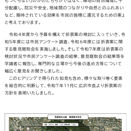
もつくらない」のかのどちらかではなく、緑地の自然環境に十
分配慮し、防災や安全、地域間のつながりや自然とのふれあい
など、期待されている効果を市民の皆様に還元するための案』
と考えております。
令和4年度から予算を構えて折衷案の検討に入っていき、令
和5年度には市民アンケート調査、令和6年度には折衷案に関
する意見聴取会を実施しました。そして令和7年度は折衷案の
検討状況や市民アンケート調査の結果、意見聴取会の結果等を
学識者に報告し、専門的な立場から今後の進め方等について
幅広く意見をお聞きしました。
このヒアリングで得られた知見も含め、様々な取り巻く要素
を総合的に判断して、令和7年11月に広沢市長より折衷案の
方針を表明いたしました。