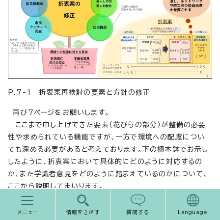
P.7-1 折衷案再検討の要素と方針の修正
再び7ページをお願いします。
ここまで申し上げてきた要素（花びらの部分）が整備の必要
性や求められている機能ですが、一方で環境への配慮につい
ても深める必要があると考えております。下の植木鉢でお示し
したように、折衷案において具体的にどのように対応するの
か、また学識者意見をどのように踏まえているのかについて、
ここから説明してまいります。
メニュー
情報をさがす
質問する
Language