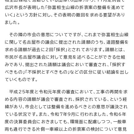
広沢市長が表明した「弥富相生山線の折衷案の整備を進めて
いく」という方針に対し、その表明の撤回を求める要望があり
ました。
その隣の市会の意思についてですが、これまで弥富相生山線
に関して名古屋市の議会に提出された請願のうち、道路整備を
求める請願が過去に2回「採択」とされております。請願とは、
市民が名古屋市議会に対して意見を述べることができる仕組
みであり、提出された請願は議会において審査され、「採択す
べきもの」「不採択とすべきもの」などの区分に従い結論を出し
ていくものです。
平成25年度と令和元年度の審査において、工事の再開を求
める内容の請願が議会で審査され、採択されている、という経
緯があり、市会としては整備を進めるべきとの意思が議決され
ている状況です。また、令和7年9月に行われました、令和6年
度の決算委員会におきましても、環境面に配慮しつつ、一般車
両も通行できる片側一車線以上の折衷案の検討について意見