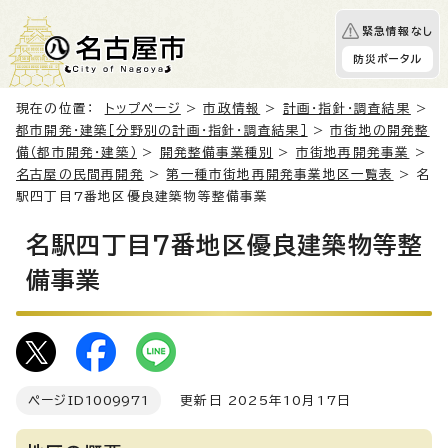
緊急情報なし
防災ポータル
現在の位置：
トップページ
>
市政情報
>
計画・指針・調査結果
>
都市開発・建築［分野別の計画・指針・調査結果］
>
市街地の開発整
備（都市開発・建築）
>
開発整備事業種別
>
市街地再開発事業
>
名古屋の民間再開発
>
第一種市街地再開発事業地区一覧表
> 名
駅四丁目7番地区優良建築物等整備事業
名駅四丁目7番地区優良建築物等整
備事業
ページID
1009971
更新日 2025年10月17日