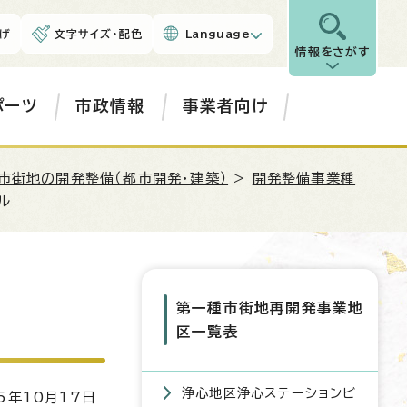
げ
文字サイズ・配色
Language
情報をさがす
ポーツ
市政情報
事業者向け
市街地の開発整備（都市開発・建築）
>
開発整備事業種
ル
第一種市街地再開発事業地
区一覧表
浄心地区浄心ステーションビ
5年10月17日