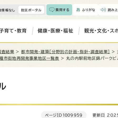
質問する
ふりがな
読み上
急情報なし
防災ポータル
子育て・教育
健康・医療・福祉
観光・文化・ス
調査結果
>
都市開発・建築［分野別の計画・指針・調査結果］
>
種市街地再開発事業地区一覧表
> 丸の内駅前地区錦パークビ
ル
ページID
1009959
更新日 202