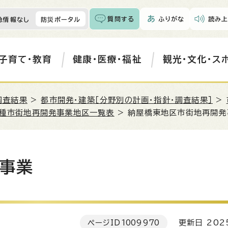
質問する
ふりがな
読み上
急情報なし
防災ポータル
子育て・教育
健康・医療・福祉
観光・文化・ス
調査結果
>
都市開発・建築［分野別の計画・指針・調査結果］
>
種市街地再開発事業地区一覧表
> 納屋橋東地区市街地再開発
事業
ページID
1009970
更新日 202