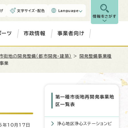
げ
文字サイズ・配色
Language
情報をさがす
ポーツ
市政情報
事業者向け
市街地の開発整備（都市開発・建築）
>
開発整備事業種
事業
第一種市街地再開発事業地
区一覧表
浄心地区浄心ステーションビ
5年10月17日